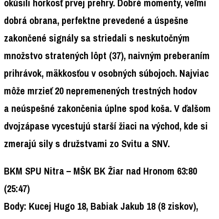
okúsili horkosť prvej prehry. Dobré momenty, veľmi
dobrá obrana, perfektne prevedené a úspešne
zakončené signály sa striedali s neskutočným
množstvo stratených lôpt (37), naivným preberaním
prihrávok, mäkkosťou v osobných súbojoch. Najviac
môže mrzieť 20 nepremenených trestných hodov
a neúspešné zakončenia úplne spod koša. V ďalšom
dvojzápase vycestujú starší žiaci na východ, kde si
zmerajú sily s družstvami zo Svitu a SNV.
BKM SPU Nitra –
MŠK BK Žiar nad Hronom 63:80
(25:47)
Body:
Kucej Hugo 18, Babiak Jakub 18 (8 ziskov),