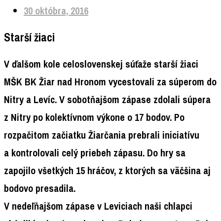
30 októbra, 2016
Starší žiaci
V ďalšom kole celoslovenskej súťaže starší žiaci
MŠK BK Žiar nad Hronom vycestovali za súperom do
Nitry a Levíc. V sobotňajšom zápase zdolali súpera
z Nitry po kolektívnom výkone o 17 bodov. Po
rozpačitom začiatku Žiarčania prebrali iniciatívu
a kontrolovali celý priebeh zápasu. Do hry sa
zapojilo všetkých 15 hráčov, z ktorých sa väčšina aj
bodovo presadila.
V nedeľňajšom zápase v Leviciach naši chlapci