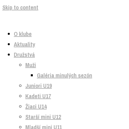
Skip to content
O klube
Aktuality
Družstvá
Muži
Galéria minulých sezón
Juniori U19
Kadeti U17
Žiaci U14
Starší mini U12
Mladší mini U11