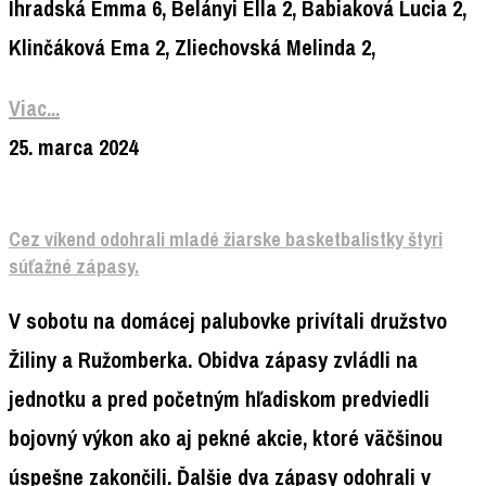
Ihradská Emma 6, Belányi Ella 2, Babiaková Lucia 2,
Klinčáková Ema 2, Zliechovská Melinda 2,
Viac...
25. marca 2024
Cez víkend odohrali mladé žiarske basketbalistky štyri
súťažné zápasy.
V sobotu na domácej palubovke privítali družstvo
Žiliny a Ružomberka. Obidva zápasy zvládli na
jednotku a pred početným hľadiskom predviedli
bojovný výkon ako aj pekné akcie, ktoré väčšinou
úspešne zakončili. Ďalšie dva zápasy odohrali v