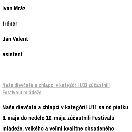
Ivan Mráz
tréner
Ján Valent
asistent
Naše dievčatá a chlapci v kategórií U11 zúčastnili
Festivalu mládeže
Naše dievčatá a chlapci v kategórií U11 sa od piatku
8. mája do nedele 10. mája zúčastnili Festivalu
mládeže, veľkého a veľmi kvalitne obsadeného