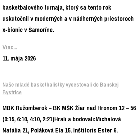
basketbalového turnaja, ktorý sa tento rok
uskutočnil v moderných a v nádherných priestoroch
x-bionic v Šamoríne.
Viac...
11. mája 2026
Naše mladé basketbalistky vycestovali do Banskej
Bystrice
MBK Ružomberok – BK MŠK Žiar nad Hronom 12 – 56
(0:15, 6:10, 4:10, 2:21)Hrali a bodovali:Michalová
Natália 21, Poláková Ela 15, Inštitoris Ester 6,