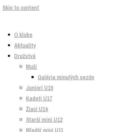
Skip to content
O klube
Aktuality
Družstvá
Muži
Galéria minulých sezón
Juniori U19
Kadeti U17
Žiaci U14
Starší mini U12
Mladší mini U11