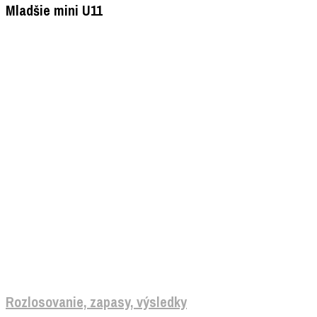
Mladšie mini U11
Horný rad zľava: Emma Uhrínová, Viktória Repiská,
Laura Kohútová, Melinda Zliechovská, Emma
Ihradská, Natália Michalová, Elissa Salayová, Ela
Poláková, Viktória Bošková
Dolný rad zľava: prezident klubu Miroslav Grznár ,
Emília Vodnáková, Ester Inštitoris, Ema Klinčáková,
Sára Duchoňová, Lucia Babiaková, Ella Belányi, Zoe
Graus, tréner Juraj Horváth
Rozlosovanie, zapasy, výsledky