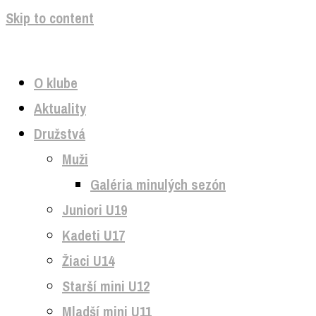
Skip to content
O klube
Aktuality
Družstvá
Muži
Galéria minulých sezón
Juniori U19
Kadeti U17
Žiaci U14
Starší mini U12
Mladší mini U11