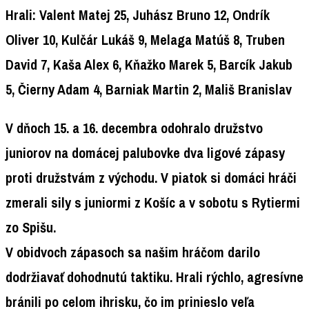
Hrali: Valent Matej 25, Juhász Bruno 12, Ondrík
Oliver 10, Kulčár Lukáš 9, Melaga Matúš 8, Truben
David 7, Kaša Alex 6, Kňažko Marek 5, Barcík Jakub
5, Čierny Adam 4, Barniak Martin 2, Mališ Branislav
V dňoch 15. a 16. decembra odohralo družstvo
juniorov na domácej palubovke dva ligové zápasy
proti družstvám z východu. V piatok si domáci hráči
zmerali sily s juniormi z Košíc a v sobotu s Rytiermi
zo Spišu.
V obidvoch zápasoch sa našim hráčom darilo
dodržiavať dohodnutú taktiku. Hrali rýchlo, agresívne
bránili po celom ihrisku, čo im prinieslo veľa