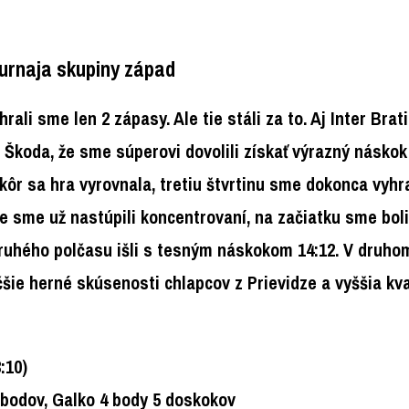
turnaja skupiny západ
ali sme len 2 zápasy. Ale tie stáli za to. Aj Inter Brat
 Škoda, že sme súperovi dovolili získať výrazný náskok
ôr sa hra vyrovnala, tretiu štvrtinu sme dokonca vyhra
že sme už nastúpili koncentrovaní, na začiatku sme boli
druhého polčasu išli s tesným náskokom 14:12. V druho
čšie herné skúsenosti chlapcov z Prievidze a vyššia kv
:10)
 bodov, Galko 4 body 5 doskokov