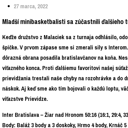
27 marca, 2022
Mladší minibasketbalisti sa zúčastnili ďalšieho 
Keďže družstvo z Malaciek sa z turnaja odhlásilo, odohr
špičke. V prvom zápase sme si zmerali sily s Interom.
dôrazná obrana posadila bratislavčanov na koňa. Nesk
víťazného konca. Proti ďalšiemu favoritovi našej súťa
prievidžania trestali naše chyby na rozohrávke a do 
náskok. Aj keď sme ako tím bojovali o každú loptu, vä
víťazstve Prievidze.
Inter Bratislava – Žiar nad Hronom 50:16 (16:1, 29:4, 33
Body: Baláž 3 body a 3 doskoky, Hrmo 4 body, Krnáč 5