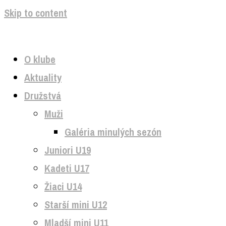
Skip to content
O klube
Aktuality
Družstvá
Muži
Galéria minulých sezón
Juniori U19
Kadeti U17
Žiaci U14
Starší mini U12
Mladší mini U11