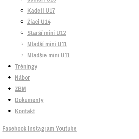
Kadeti U17
Žiaci U14
Starší mini U12
Mladší mini U11
Mladšie mini U11
Tréningy
Nábor
ŽBM
Dokumenty
Kontakt
Facebook
Instagram
Youtube