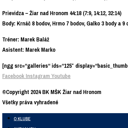
Prievidza – Žiar nad Hronom 44:18 (7:9, 14:12, 32:14)
Body: Krnáč 8 bodov, Hrmo 7 bodov, Galko 3 body a 9
Tréner: Marek Baláž
Asistent: Marek Marko
[ngg src=“galleries“ ids=“125″ display=“basic_thumbn
Facebook
Instagram
Youtube
©Copyright 2024 BK MŠK Žiar nad Hronom
Všetky práva vyhradené
O KLUBE