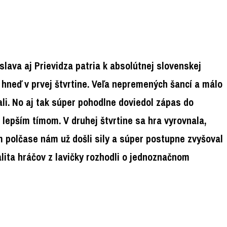
islava aj Prievidza patria k absolútnej slovenskej
 hneď v prvej štvrtine. Veľa nepremených šancí a málo
li. No aj tak súper pohodlne doviedol zápas do
 lepším tímom. V druhej štvrtine sa hra vyrovnala,
m polčase nám už došli sily a súper postupne zvyšoval
alita hráčov z lavičky rozhodli o jednoznačnom