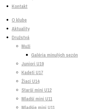
Kontakt
O klube
Aktuality
Družstvá
Muži
Galéria minulých sezón
Juniori U19
Kadeti U17
Žiaci U14
Starší mini U12
Mladší mini U11
Mladšie mini U11