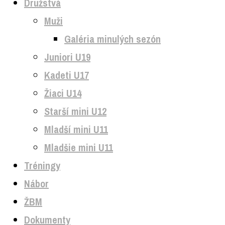
Družstvá
Muži
Galéria minulých sezón
Juniori U19
Kadeti U17
Žiaci U14
Starší mini U12
Mladší mini U11
Mladšie mini U11
Tréningy
Nábor
ŽBM
Dokumenty