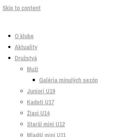
Skip to content
O klube
Aktuality
Družstvá
Muži
Galéria minulých sezón
Juniori U19
Kadeti U17
Žiaci U14
Starší mini U12
Mladší mini U11