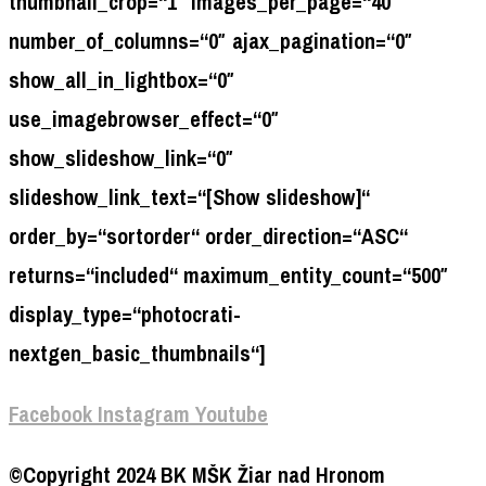
thumbnail_crop=“1″ images_per_page=“40″
number_of_columns=“0″ ajax_pagination=“0″
show_all_in_lightbox=“0″
use_imagebrowser_effect=“0″
show_slideshow_link=“0″
slideshow_link_text=“[Show slideshow]“
order_by=“sortorder“ order_direction=“ASC“
returns=“included“ maximum_entity_count=“500″
display_type=“photocrati-
nextgen_basic_thumbnails“]
Facebook
Instagram
Youtube
©Copyright 2024 BK MŠK Žiar nad Hronom