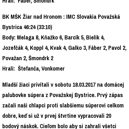
Hrali:
Fáber, Šmondrk
BK MŠK Žiar nad Hronom :
IMC Slovakia Považská
Bystrica
46:24
(33:10)
Body:
Melaga 8, Kňažko 6, Barcík 5, Bielik 4,
Jozefčák 4, Koppl 4, Kvak 4, Galko 3, Fáber 2, Pavol 2,
Považan 2, Šmondrk 2
Hrali:
Štefanča, Vonkomer
Mladší žiaci privítali v sobotu 18.03.2017 na domácej
palubovke súpera z Považskej Bystrice. Prvý zápas
začali naši chlapci proti slabšiemu súperovi celkom
dobre, keď si už v prvej štvrtine vypracovali 20
bodový náskok. Cieľom bolo aby si zahrali všetci