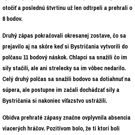
otočiť a poslednú štvrtinu už len odtrpeli a prehrali o
8 bodov.
Druhý zápas pokračovali okresanej zostave, čo sa
prejavilo aj na skóre keď si Bystričania vytvorili do
polčasu 11 bodový náskok. Chlapci sa snažili čo im
sily stačili, ale ani strelecky sa im vôbec nedarilo.
Celý druhý polčas sa snažili bodovo sa dotiahnuť na
súpera, ale postupne im začali dochádzať sily a
Bystričania si nakoniec víťazstvo ustrážili.
Obidva prehraté zápasy značne ovplyvnila absencia
viacerých hráčov. Pozitívom bolo, že tí ktorí boli