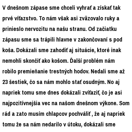
V dnešnom zápase sme chceli vyhrať a získať tak
prvé víťazstvo. To nám však asi zväzovalo ruky a
prinieslo nervozitu na našu stranu. Od začiatku
zápasu sme sa trápili hlavne v zakončovaní s pod
koša. Dokázali sme zahodiť aj situácie, ktoré inak
nemohli skončiť ako košom. Ďalší problém nám
robilo premieňanie trestných hodov. Nedali sme až
23 šestiek, čo sa nám mohlo stať osudným. No aj
napriek tomu sme dnes dokázali zvíťaziť, čo je asi
najpozitívnejšia vec na našom dnešnom výkone. Som
rád a zato musím chlapcov pochváliť , že aj napriek
tomu že sa nám nedarilo v útoku, dokázali sme