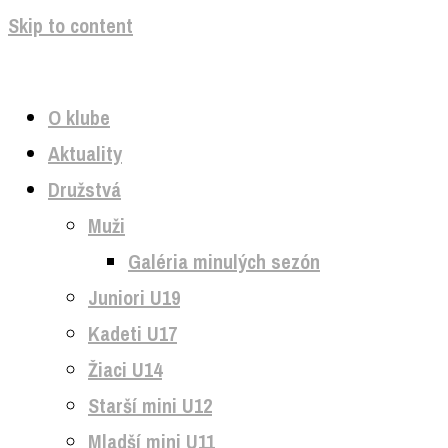
Skip to content
O klube
Aktuality
Družstvá
Muži
Galéria minulých sezón
Juniori U19
Kadeti U17
Žiaci U14
Starší mini U12
Mladší mini U11