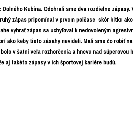
z Dolného Kubína. Odohrali sme dva rozdielne zápasy. 
ruhý zápas pripomínal v prvom polčase skôr bitku ako 
he vyhrať zápas sa uchyľoval k nedovoleným agresívn
í ako keby tieto zásahy nevideli. Mali sme čo robiť na 
e bolo v šatni veľa rozhorčenia a hnevu nad súperovou 
že aj takéto zápasy v ich športovej kariére budú.