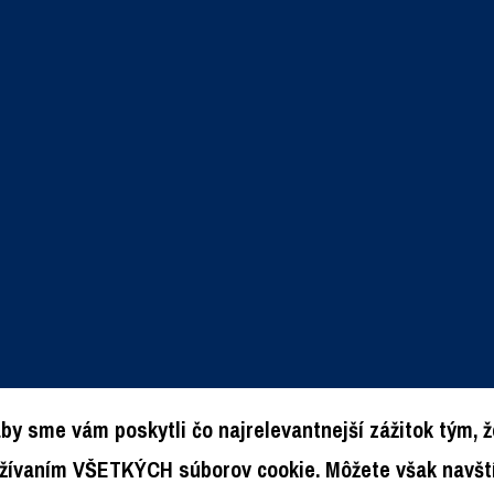
by sme vám poskytli čo najrelevantnejší zážitok tým,
oužívaním VŠETKÝCH súborov cookie. Môžete však navští