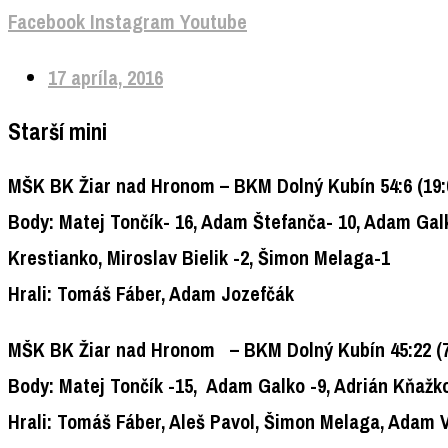
Facebook
Instagram
Youtube
17 apríla, 2016
Starší mini
MŠK BK Žiar nad Hronom
– BKM Dolný Kubín
54:6
(19:
Body:
Matej Tončík- 16, Adam Štefanča- 10, Adam Galko
Krestianko, Miroslav Bielik -2, Šimon Melaga-1
Hrali:
Tomáš Fáber, Adam Jozefčák
MŠK BK Žiar nad Hronom
– BKM Dolný Kubín
45:22
(
Body:
Matej Tončík -15, Adam Galko -9, Adrián Kňažko –
Hrali:
Tomáš Fáber, Aleš Pavol, Šimon Melaga, Adam V