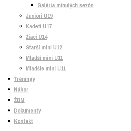
Galéria minulých sezón
Juniori U19
Kadeti U17
Žiaci U14
Starší mini U12
Mladší mini U11
Mladšie mini U11
Tréningy
Nábor
ŽBM
Dokumenty
Kontakt