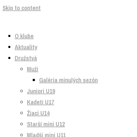
Skip to content
O klube
Aktuality
Družstvá
Muži
Galéria minulých sezón
Juniori U19
Kadeti U17
Žiaci U14
Starší mini U12
Mladší mini U11