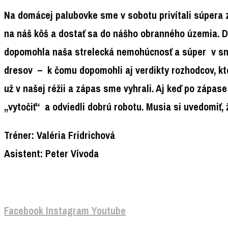
Na domácej palubovke sme v sobotu privítali súpera 
na náš kôš a dostať sa do nášho obranného územia. D
dopomohla naša strelecká nemohúcnosť a súper v sna
dresov – k čomu dopomohli aj verdikty rozhodcov, ktor
už v našej réžii a zápas sme vyhrali. Aj keď po zápas
„vytočiť“ a odviedli dobrú robotu. Musia si uvedomiť, 
Tréner: Valéria Fridrichová
Asistent: Peter Vívoda
Facebook
Instagram
Youtube