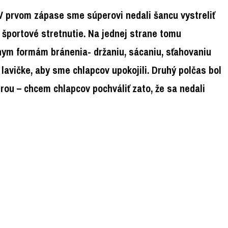
V prvom zápase sme súperovi nedali šancu vystreliť
športové stretnutie. Na jednej strane tomu
ym formám bránenia- držaniu, sácaniu, sťahovaniu
lavičke, aby sme chlapcov upokojili. Druhý polčas bol
hrou – chcem chlapcov pochváliť zato, že sa nedali