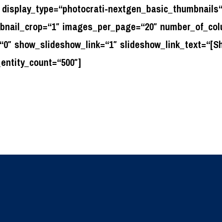
 display_type=“photocrati-nextgen_basic_thumbnails“
mbnail_crop=“1″ images_per_page=“20″ number_of_col
0″ show_slideshow_link=“1″ slideshow_link_text=“[S
entity_count=“500″]