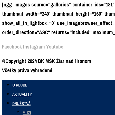
[ngg_images source=“galleries“ container_ids=“181″
thumbnail_width=“240″ thumbnail_height=“160″ thu
show_all_in_lightbox=“0″ use_imagebrowser_effect=“
order_direction=“ASC“ returns=“included“ maximum_
Facebook
Instagram
Youtube
©Copyright 2024 BK MŠK Žiar nad Hronom
Všetky práva vyhradené
O KLUBE
AKTUALITY
DRUŽSTVÁ
MUŽI