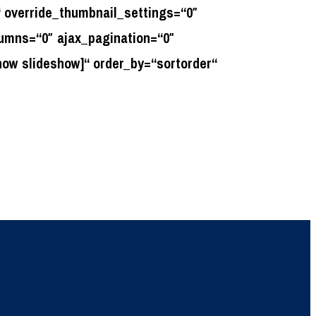
 override_thumbnail_settings=“0″
umns=“0″ ajax_pagination=“0″
how slideshow]“ order_by=“sortorder“