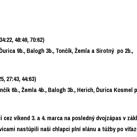
34:22, 48:49, 70:62)
Ďurica 9b., Balogh 3b., Tončík, Žemla a Sirotný po 2b.,
5, 27:43, 44:63)
ončík 6b., Žemla 4b., Balogh 3b., Herich, Ďurica Kosmel p
ili cez víkend 3. a 4. marca na posledný dvojzápas v zá
icami nastúpili naši chlapci plní elánu a túžby po víťa