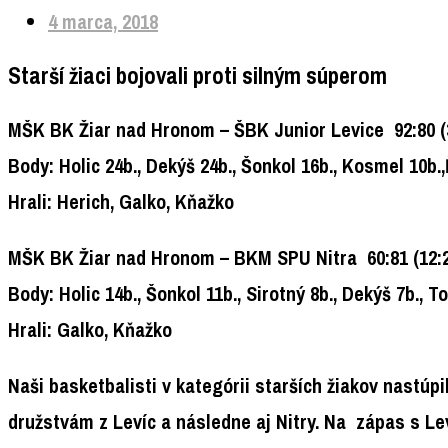
4 marca, 2018
Starší žiaci bojovali proti silným súperom
MŠK BK Žiar nad Hronom –
ŠBK Junior Levice
92:80
(
Body:
Holic 24b., Dekýš 24b., Šonkol 16b., Kosmel 10b.,
Hrali:
Herich, Galko, Kňažko
MŠK BK Žiar nad Hronom
– BKM SPU Nitra 60:81
(12:2
Body:
Holic 14b., Šonkol 11b., Sirotný 8b., Dekýš 7b., T
Hrali:
Galko, Kňažko
Naši basketbalisti v kategórii starších žiakov nastúp
družstvám z Levíc a následne aj Nitry. Na zápas s Lev