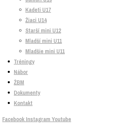
Kadeti U17
Žiaci U14
Starší mini U12
Mladší mini U11
Mladšie mini U11
Tréningy
Nábor
ŽBM
Dokumenty
Kontakt
Facebook
Instagram
Youtube