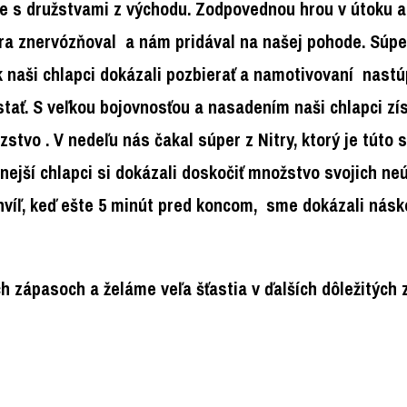
e s družstvami z východu. Zodpovednou hrou v útoku a
ra znervózňoval a nám pridával na našej pohode. Súper
 naši chlapci dokázali pozbierať a namotivovaní nastúp
ať. S veľkou bojovnosťou a nasadením naši chlapci získ
stvo . V nedeľu nás čakal súper z Nitry, ktorý je túto 
 silnejší chlapci si dokázali doskočiť množstvo svojich 
chvíľ, keď ešte 5 minút pred koncom, sme dokázali násk
zápasoch a želáme veľa šťastia v ďalších dôležitých 