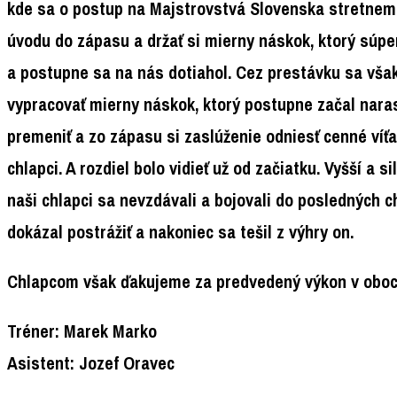
kde sa o postup na Majstrovstvá Slovenska stretnem
úvodu do zápasu a držať si mierny náskok, ktorý súpe
a postupne sa na nás dotiahol. Cez prestávku sa však
vypracovať mierny náskok, ktorý postupne začal narast
premeniť a zo zápasu si zaslúženie odniesť cenné víťaz
chlapci. A rozdiel bolo vidieť už od začiatku. Vyšší a
naši chlapci sa nevzdávali a bojovali do posledných 
dokázal postrážiť a nakoniec sa tešil z výhry on.
Chlapcom však ďakujeme za predvedený výkon v oboch 
Tréner: Marek Marko
Asistent: Jozef Oravec