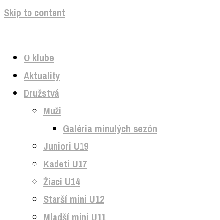
Skip to content
O klube
Aktuality
Družstvá
Muži
Galéria minulých sezón
Juniori U19
Kadeti U17
Žiaci U14
Starší mini U12
Mladší mini U11