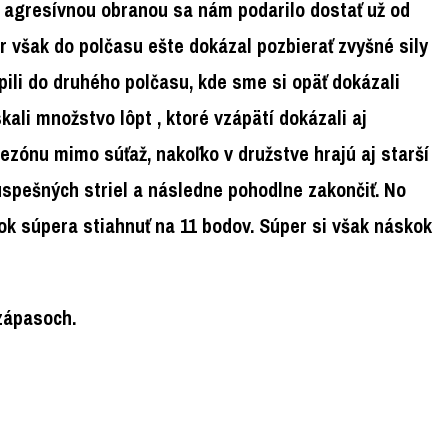
 agresívnou obranou sa nám podarilo dostať už od
 však do polčasu ešte dokázal pozbierať zvyšné sily
ili do druhého polčasu, kde sme si opäť dokázali
ali množstvo lôpt , ktoré vzápätí dokázali aj
sezónu mimo súťaž, nakoľko v družstve hrajú aj starší
neúspešných striel a následne pohodlne zakončiť. No
ok súpera stiahnuť na 11 bodov. Súper si však náskok
zápasoch.