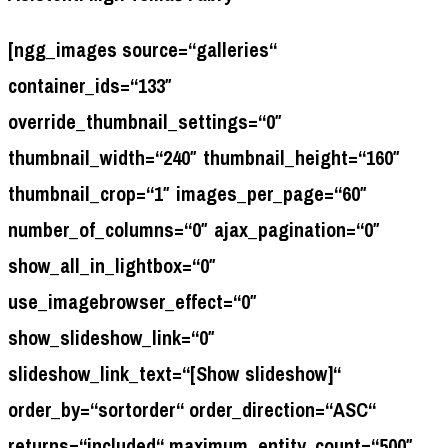
[ngg_images source=“galleries“
container_ids=“133″
override_thumbnail_settings=“0″
thumbnail_width=“240″ thumbnail_height=“160″
thumbnail_crop=“1″ images_per_page=“60″
number_of_columns=“0″ ajax_pagination=“0″
show_all_in_lightbox=“0″
use_imagebrowser_effect=“0″
show_slideshow_link=“0″
slideshow_link_text=“[Show slideshow]“
order_by=“sortorder“ order_direction=“ASC“
returns=“included“ maximum_entity_count=“500″