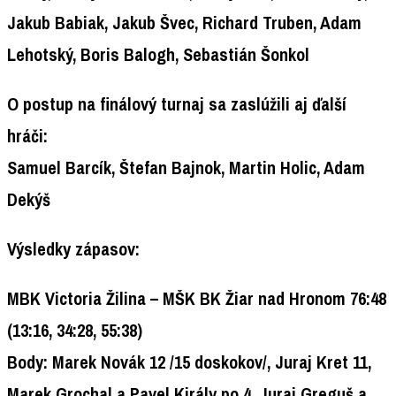
Jakub Babiak, Jakub Švec, Richard Truben, Adam
Lehotský, Boris Balogh, Sebastián Šonkol
O postup na finálový turnaj sa zaslúžili aj ďalší
hráči:
Samuel Barcík, Štefan Bajnok, Martin Holic, Adam
Dekýš
Výsledky zápasov:
MBK Victoria Žilina –
MŠK BK Žiar nad Hronom
76:48
(13:16, 34:28, 55:38)
Body:
Marek Novák 12 /15 doskokov/, Juraj Kret 11,
Marek Grochal a Pavel Király po 4, Juraj Greguš a