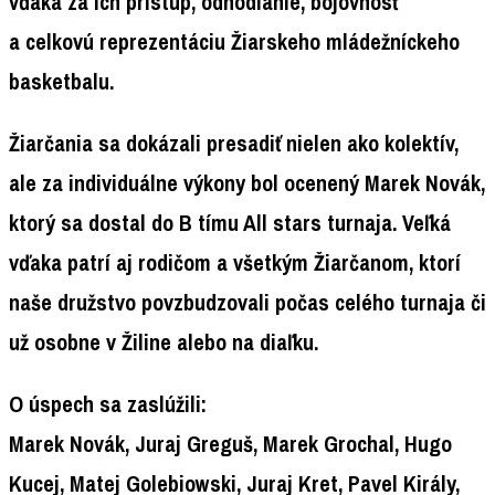
vďaka za ich prístup, odhodlanie, bojovnosť
a celkovú reprezentáciu Žiarskeho mládežníckeho
basketbalu.
Žiarčania sa dokázali presadiť nielen ako kolektív,
ale za individuálne výkony bol ocenený Marek Novák,
ktorý sa dostal do B tímu All stars turnaja. Veľká
vďaka patrí aj rodičom a všetkým Žiarčanom, ktorí
naše družstvo povzbudzovali počas celého turnaja či
už osobne v Žiline alebo na diaľku.
O úspech sa zaslúžili:
Marek Novák, Juraj Greguš, Marek Grochal, Hugo
Kucej, Matej Golebiowski, Juraj Kret, Pavel Király,