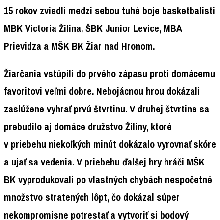
15 rokov zviedli medzi sebou tuhé boje basketbalisti
MBK Victoria Žilina, ŠBK Junior Levice, MBA
Prievidza a MŠK BK Žiar nad Hronom.
Žiarčania vstúpili do prvého zápasu proti domácemu
favoritovi veľmi dobre. Nebojácnou hrou dokázali
zaslúžene vyhrať prvú štvrtinu. V druhej štvrtine sa
prebudilo aj domáce družstvo Žiliny, ktoré
v priebehu niekoľkých minút dokázalo vyrovnať skóre
a ujať sa vedenia. V priebehu ďalšej hry hráči MŠK
BK vyprodukovali po vlastných chybách nespočetné
množstvo stratených lôpt, čo dokázal súper
nekompromisne potrestať a vytvoriť si bodový