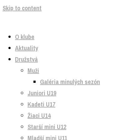
Skip to content
O klube
Aktuality
Družstvá
Muži
Galéria minulých sezón
Juniori U19
Kadeti U17
Žiaci U14
Starší mini U12
Mladší mini U11