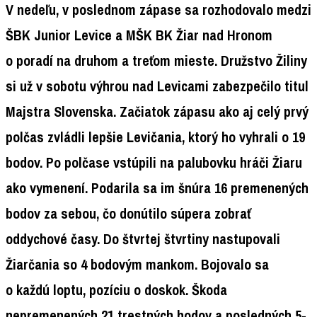
V nedeľu, v poslednom zápase sa rozhodovalo medzi
ŠBK Junior Levice a MŠK BK Žiar nad Hronom
o poradí na druhom a treťom mieste. Družstvo Žiliny
si už v sobotu výhrou nad Levicami zabezpečilo titul
Majstra Slovenska. Začiatok zápasu ako aj celý prvý
polčas zvládli lepšie Levičania, ktorý ho vyhrali o 19
bodov. Po polčase vstúpili na palubovku hráči Žiaru
ako vymenení. Podarila sa im šnúra 16 premenených
bodov za sebou, čo donútilo súpera zobrať
oddychové časy. Do štvrtej štvrtiny nastupovali
Žiarčania so 4 bodovým mankom. Bojovalo sa
o každú loptu, pozíciu o doskok. Škoda
nepremenených 21 trestných hodov a posledných 5-