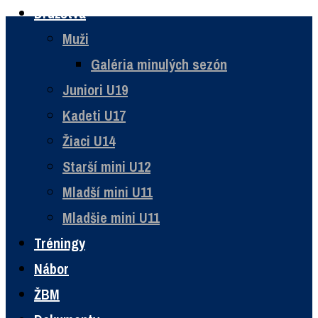
Družstvá
Skip
Muži
to
Galéria minulých sezón
content
Juniori U19
Kadeti U17
Žiaci U14
Starší mini U12
Mladší mini U11
Mladšie mini U11
Tréningy
Nábor
ŽBM