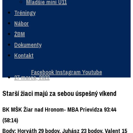
Mladšie mini U11
Tréningy
Nábor
ŽBM
Dokumenty
Kontakt
Facebook
Instagram
Youtube
27 marca, 2022
Starší žiaci majú za sebou úspešný víkend
BK MŠK Žiar nad Hronom- MBA Prievidza 93:44
(58:14)
Body: Horváth 29 bodov, Juhász 23 bodov, Valent 15