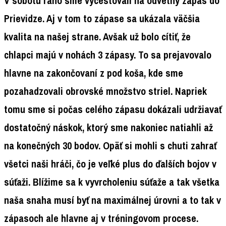
V sobotu ráno sme vycestovali na odvetný zápas do
Prievidze. Aj v tom to zápase sa ukázala väčšia
kvalita na našej strane. Avšak už bolo cítiť, že
chlapci majú v nohách 3 zápasy. To sa prejavovalo
hlavne na zakončovaní z pod koša, kde sme
pozahadzovali obrovské množstvo striel. Napriek
tomu sme si počas celého zápasu dokázali udržiavať
dostatočný náskok, ktorý sme nakoniec natiahli až
na konečných 30 bodov. Opäť si mohli s chuti zahrať
všetci naši hráči, čo je veľké plus do ďalších bojov v
súťaži. Blížime sa k vyvrcholeniu súťaže a tak všetka
naša snaha musí byť na maximálnej úrovni a to tak v
zápasoch ale hlavne aj v tréningovom procese.